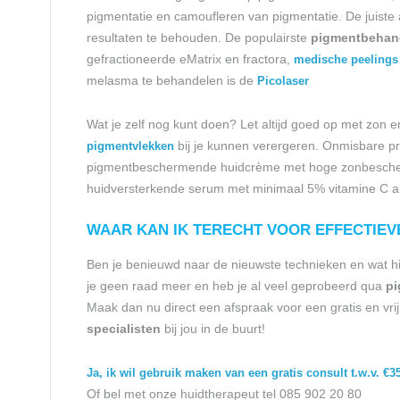
pigmentatie en camoufleren van pigmentatie. De juiste
resultaten te behouden. De populairste
pigmentbehan
gefractioneerde eMatrix en fractora,
medische peelings
melasma te behandelen is de
Picolaser
Wat je zelf nog kunt doen? Let altijd goed op met zon 
bij je kunnen verergeren. Onmisbare pr
pigmentvlekken
pigmentbeschermende huidcrème met hoge zonbescherm
huidversterkende serum met minimaal 5% vitamine C als
WAAR KAN IK TERECHT VOOR EFFECTIE
Ben je benieuwd naar de nieuwste technieken en wat hie
je geen raad meer en heb je al veel geprobeerd qua
pi
Maak dan nu direct een afspraak voor een gratis en vrij
specialisten
bij jou in de buurt!
Ja, ik wil gebruik maken van een gratis consult t.w.v. €35
Of bel met onze huidtherapeut tel 085 902 20 80