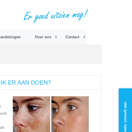
andelingen
Over ons
Contact
 IK ER AAN DOEN?
Vraag gratis consult aan
s
vaak
aak