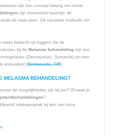
 adviezen zijn van cruciaal belang om mooie
delingen
zijn momenteel laser/ipl, de
zoals de mela peel. De nieuwste methode om
en wees bedacht op triggers die de
oducten bij de
Melasma
behandeling
zijn een
ingsfactor (Dermaceutic, Sunceutic) en een
 antioxidant (
).
Dermaceutic, C25
VE MELASMA BEHANDELING?
rvan de mogelijkheden zijn bij jou? Of weet je
gmentbehandelingen
?
blijvend intakegesprek bij één van onze
,-