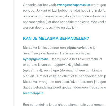
Ondanks dat het vaak
wordt geno
zwangerschapsmasker
periode. Je kunt er last hebben omdat het bij je in de f
onbeschermd zonnebaden, door hormonale schommeli
anticonceptiepil) of door bepaalde medicatie. Wat veel 
worden door stress, hitte en daglicht.
KAN JE MELASMA BEHANDELEN?
Melasma
is niet zomaar een
pigmentvlek
die je
“even” weg kan laseren. Het is een vorm van
. Daarbij maakt het zeker verschil of
hyperpigmentatie
er sprake is van een oppervlakkig Melasma
(epidermaal), een diepe (dermaal) of een combinatie
hiervan. Om het veilig en effectief te behandelen heb j
Melasma
, vraagt om een specifiek en persoonlijk afge
dat de behandeling wordt gedaan door een medische o
.
huidtherapeut
Een behandeling is gericht op pigmentatie voorkomen,