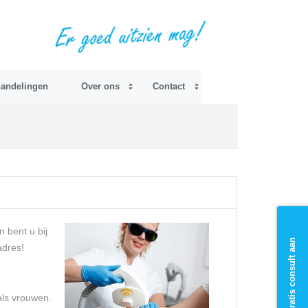
andelingen
Over ons
Contact
n bent u bij
Vraag gratis consult aan
adres!
ls vrouwen.