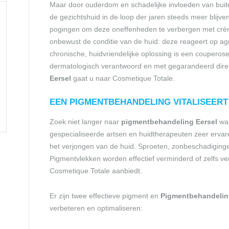
Maar door ouderdom en schadelijke invloeden van buite
de gezichtshuid in de loop der jaren steeds meer blijve
pogingen om deze oneffenheden te verbergen met crèm
onbewust de conditie van de huid: deze reageert op ag
chronische, huidvriendelijke oplossing is een couperos
dermatologisch verantwoord en met gegarandeerd direc
Eersel
gaat u naar Cosmetique Totale.
EEN PIGMENT
BEHANDELING
VITALISEERT
Zoek niet langer naar
pigmentbehandeling Eersel
wa
gespecialiseerde artsen en huidtherapeuten zeer erva
het verjongen van de huid. Sproeten, zonbeschadigingen,
Pigmentvlekken worden effectief verminderd of zelfs ve
Cosmetique Totale aanbiedt.
Er zijn twee effectieve pigment en
Pigmentbehandeli
verbeteren en optimaliseren: