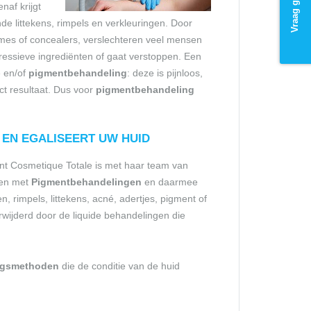
naf krijgt
nde littekens, rimpels en verkleuringen. Door
es of concealers, verslechteren veel mensen
ressieve ingrediënten of gaat verstoppen. Een
e en/of
pigmentbehandeling
: deze is pijnloos,
t resultaat. Dus voor
pigmentbehandeling
 EN EGALISEERT UW HUID
nt Cosmetique Totale is met haar team van
ren met
Pigmentbehandelingen
en daarmee
 rimpels, littekens, acné, adertjes, pigment of
rwijderd door de liquide behandelingen die
ngsmethoden
die de conditie van de huid