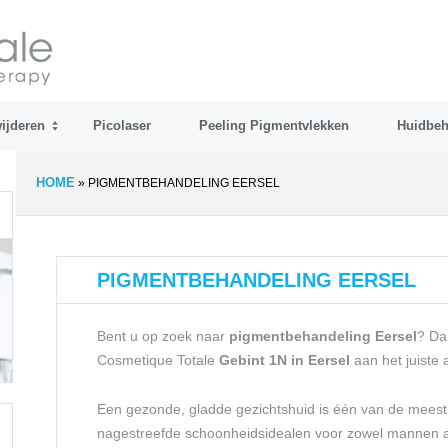
ijderen
Picolaser
Peeling Pigmentvlekken
Huidbeh
HOME
»
PIGMENTBEHANDELING EERSEL
PIGMENTBEHANDELING EERSEL
Bent u op zoek naar
pigmentbehandeling Eersel
? Da
Cosmetique Totale
Gebint 1N
in Eersel
aan het juiste 
Een gezonde, gladde gezichtshuid is één van de meest
nagestreefde schoonheidsidealen voor zowel mannen a