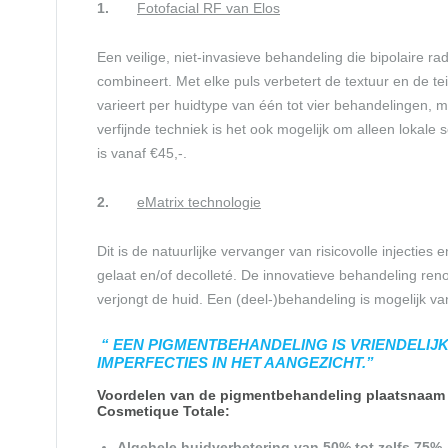
1.
Fotofacial RF van Elos
Een veilige, niet-invasieve behandeling die bipolaire ra
combineert. Met elke puls verbetert de textuur en de te
varieert per huidtype van één tot vier behandelingen, m
verfijnde techniek is het ook mogelijk om alleen lokale
is vanaf €45,-.
2.
eMatrix technologie
Dit is de natuurlijke vervanger van risicovolle injectie
gelaat en/of decolleté. De innovatieve behandeling ren
verjongt de huid. Een (deel-)behandeling is mogelijk va
“ EEN PIGMENTBEHANDELING IS VRIENDELIJ
IMPERFECTIES IN HET AANGEZICHT.”
Voordelen van de
pigmentbehandeling plaatsnaa
Cosmetique Totale:
Algehele huidverbetering van 50% tot zelfs 75%.