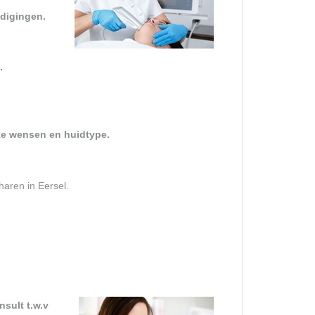
adigingen.
.
ke wensen en huidtype.
haren in Eersel.
sult t.w.v