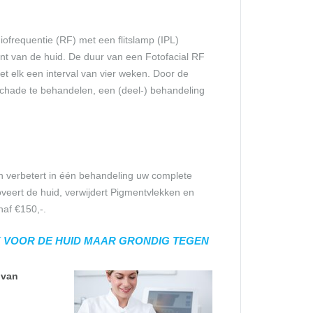
diofrequentie (RF) met een flitslamp (IPL)
int van de huid. De duur van een Fotofacial RF
et elk een interval van vier weken. Door de
 schade te behandelen, een (deel-) behandeling
s en verbetert in één behandeling uw complete
oveert de huid, verwijdert Pigmentvlekken en
naf €150,-.
K VOOR DE HUID MAAR GRONDIG TEGEN
m
van