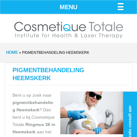
MENU
HOME
»
PIGMENTBEHANDELING HEEMSKERK
PIGMENTBEHANDELING
HEEMSKERK
Bent u op zoek naar
pigmentbehandelin
Vraag gratis consult aan
g Heemskerk
? Dan
bent u bij Cosmetique
Totale
Ringmus 38
in
Heemskerk
aan het