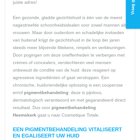
juiste adres!
Een gezonde, gladde gezichtshuid is één van de meest
nagestreefde schoonheidsidealen voor zowel mannen als
vrouwen. Maar door ouderdom en schadelijke invloeden
van buitenaf krijgt de gezichtshuid in de loop der jaren
steeds meer blijvende littekens, rimpels en verkleuringen.
Door pogingen om deze oneffenheden te verbergen met
crèmes of concealers, verslechteren veel mensen
onbewust de conditie van de huid: deze reageert op
agressieve ingrediënten of gaat verstoppen. Een
chronische, huidvriendelijke oplossing is een couperose
en/of
pigmentbehandeling
: deze is pijnloos,
dermatologisch verantwoord en met gegarandeerd direct
resultaat. Dus voor
pigmentbehandeling
Heemskerk
gaat u naar Cosmetique Totale.
EEN PIGMENT
BEHANDELING
VITALISEERT
EN EGALISEERT UW HUID