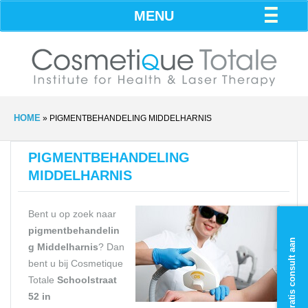
MENU
HOME
»
PIGMENTBEHANDELING MIDDELHARNIS
PIGMENTBEHANDELING
MIDDELHARNIS
Bent u op zoek naar
pigmentbehandelin
Vraag gratis consult aan
g Middelharnis
? Dan
bent u bij Cosmetique
Totale
Schoolstraat
52
in