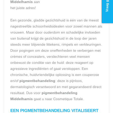
Middelharnis
aan
het juiste adres!
Een gezonde, gladde gezichtshuid is één van de meest
nagestreefde schoonheidsidealen voor zowel mannen als
vrouwen. Maar door ouderdom en schadelijke invloeden
van buitenaf krijgt de gezichtshuid in de loop der jaren
steeds meer blijvende littekens, rimpels en verkleuringen.
Door pogingen om deze oneffenheden te verbergen met
crèmes of concealers, verslechteren veel mensen
onbewust de conditie van de huid: deze reageert op
agressieve ingrediënten of gaat verstoppen. Een
chronische, huidvriendelijke oplossing is een couperose
en/of
pigmentbehandeling
: deze is pijnloos,
dermatologisch verantwoord en met gegarandeerd direct
resultaat. Dus voor
pigmentbehandeling
Middelharnis
gaat u naar Cosmetique Totale.
EEN PIGMENT
BEHANDELING
VITALISEERT