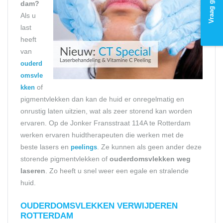
dam?
Als u
last
heeft
van
ouderd
omsvle
of
kken
pigmentvlekken dan kan de huid er onregelmatig en
onrustig laten uitzien, wat als zeer storend kan worden
ervaren. Op de Jonker Fransstraat 114A te Rotterdam
werken ervaren huidtherapeuten die werken met de
beste lasers en
. Ze kunnen als geen ander deze
peelings
storende pigmentvlekken of
ouderdomsvlekken weg
laseren
. Zo heeft u snel weer een egale en stralende
huid.
OUDERDOMSVLEKKEN VERWIJDEREN
ROTTERDAM